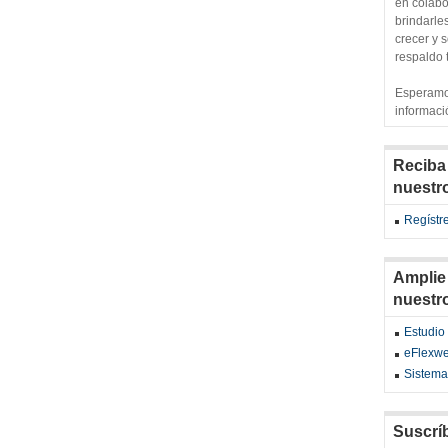
en colabo
brindarle
crecer y 
respaldo 
Esperamo
informació
Reciba
nuestr
Regístr
Amplie
nuestr
Estudi
eFlexw
Sistema
Suscrí