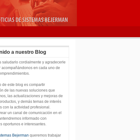
nido a nuestro Blog
saludarlo cordialmente y agradecerle
ir acompañándonos en cada uno de
 emprendimientos.
vo de este blog es compartir
ón de las nuevas soluciones que
os, las actualizaciones y mejoras de
productos, y demás temas de interés
s con la actividad profesional.
 crear un canal de comunicación en el
mantendremos informado con
s oportunos e interesantes.
stemas Bejerman
queremos trabajar