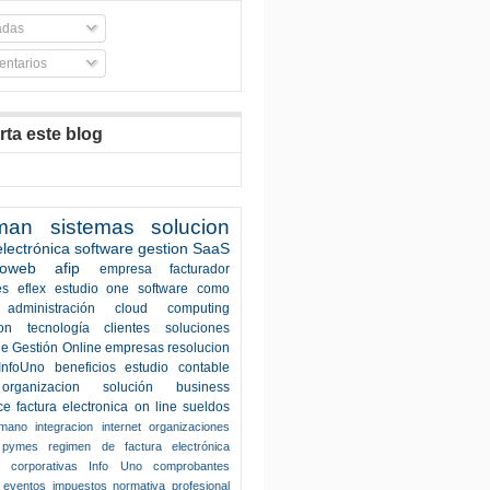
adas
ntarios
ta este blog
man
sistemas
solucion
electrónica
software
gestion
SaaS
roweb
afip
empresa
facturador
es
eflex
estudio one
software como
administración
cloud computing
on
tecnología
clientes
soluciones
e Gestión Online
empresas
resolucion
InfoUno
beneficios
estudio contable
organizacion
solución
business
ce
factura electronica
on line
sueldos
umano
integracion
internet
organizaciones
pymes
regimen de factura electrónica
s corporativas
Info Uno
comprobantes
eventos
impuestos
normativa
profesional