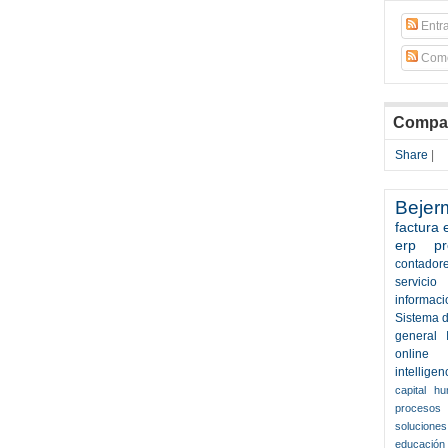
Entr
Come
Compar
Share
|
Bejer
factura 
erp
p
contador
servicio
informaci
Sistema d
general
online
intelligen
capital h
procesos
solucione
educación