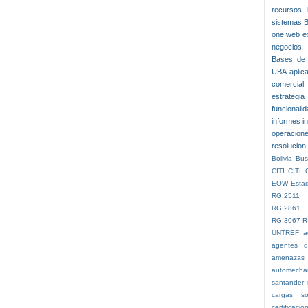
recursos
sistemas 
one web
e
negocios
Bases de 
UBA
aplic
comercial
estrategia
funcionali
informes
i
operacion
resolucion
Bolivia
Bus
CITI
CITI 
EOW
Esta
RG.2511
RG.2861
RG.3067
R
UNTREF
a
agentes d
amenazas
automecha
santander 
cargas so
certificacio