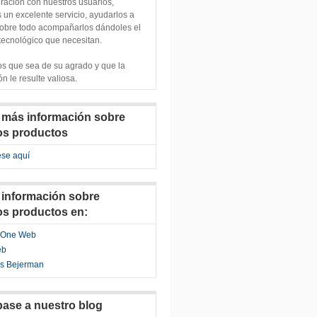
ración con nuestros usuarios,
s un excelente servicio, ayudarlos a
sobre todo acompañarlos dándoles el
tecnológico que necesitan.
s que sea de su agrado y que la
n le resulte valiosa.
 más información sobre
os productos
ese aquí
 información sobre
os productos en:
o One Web
eb
s Bejerman
base a nuestro blog