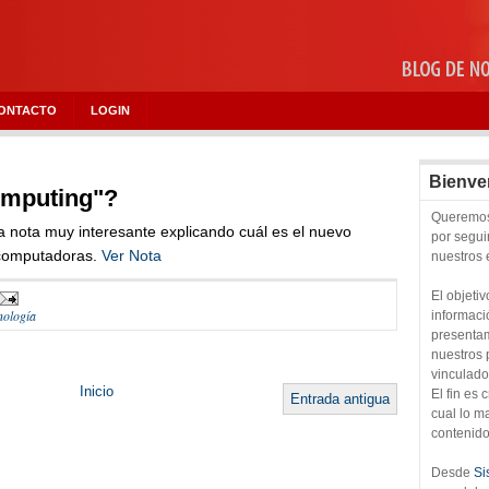
ONTACTO
LOGIN
Bienve
omputing"?
Queremos 
a nota muy interesante explicando cuál es el nuevo
por segu
s computadoras.
Ver Nota
nuestros
El objeti
nología
informaci
presentam
nuestros 
vinculado
Inicio
El fin es
Entrada antigua
cual lo 
contenido
Desde
Si