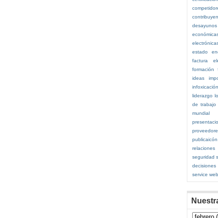
competidor
contribuye
desayunos
económica
electrónica
estado
en
factura el
formación
ideas
imp
infoxicació
liderazgo
l
de trabajo
mundial
presentaci
proveedor
publicaicó
relaciones
seguridad s
decisiones
service
web
Nuestr