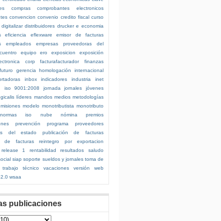
es
compras
comprobantes electronicos
ntes
convencion
convenio
credito fiscal
curso
digitalizar
distribuidores
drucker
e
economia
s
eficiencia
eflexware
emisor de facturas
s
empleados
empresas proveedoras del
cuentro
equipo
ero
exposicion
exposición
ectronica corp
facturafacturador
finanzas
futuro
gerencia
homologación internacional
ortadoras
inbox
indicadores
industria
inet
n
iso 9001:2008
jornada
jornales
jóvenes
ogicalis
líderes
mandos medios
metodologías
misiones
modelo
monotributista
monotributo
normas iso
nube
nómina
premios
ones
prevención
programa
proveedores
es del estado
publicación de facturas
n de facturas
reintegro por exportacion
release 1
rentabilidad
resultados
saludo
ocial
siap
soporte
sueldos y jornales
toma de
trabajo
técnico
vacaciones
versión
web
2.0
wsaa
as publicaciones