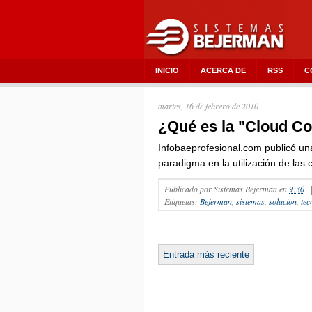
INICIO
ACERCA DE
RSS
C
martes, 16 de febrero de 2010
¿Qué es la "Cloud C
Infobaeprofesional.com publicó un
paradigma en la utilización de la
Publicado por
Sistemas Bejerman
en
9:30
Etiquetas:
Bejerman
,
sistemas
,
solucion
,
tec
Entrada más reciente