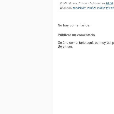
Publicado por
Sistemas Bejerman
en
10:00
Etiquetas:
facturador
,
gestion
,
online
,
prowe
No hay comentarios:
Publicar un comentario
Dejá tu comentario aquí, es muy útil 
Bejerman.