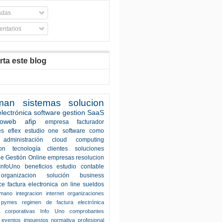
adas
ntarios
ta este blog
man
sistemas
solucion
electrónica
software
gestion
SaaS
roweb
afip
empresa
facturador
es
eflex
estudio one
software como
administración
cloud computing
on
tecnología
clientes
soluciones
e Gestión Online
empresas
resolucion
InfoUno
beneficios
estudio contable
organizacion
solución
business
ce
factura electronica
on line
sueldos
umano
integracion
internet
organizaciones
pymes
regimen de factura electrónica
s corporativas
Info Uno
comprobantes
eventos
impuestos
normativa
profesional