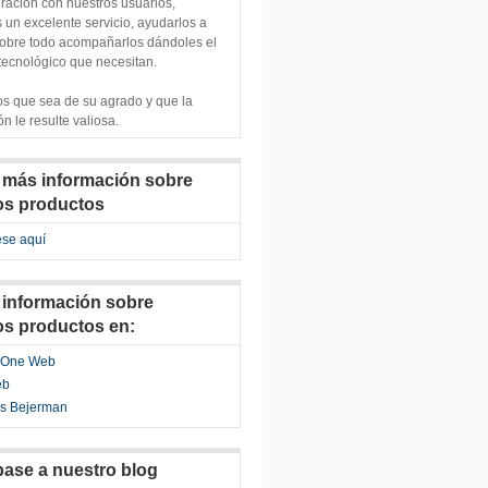
ración con nuestros usuarios,
s un excelente servicio, ayudarlos a
sobre todo acompañarlos dándoles el
tecnológico que necesitan.
s que sea de su agrado y que la
n le resulte valiosa.
 más información sobre
os productos
ese aquí
 información sobre
os productos en:
o One Web
eb
s Bejerman
base a nuestro blog