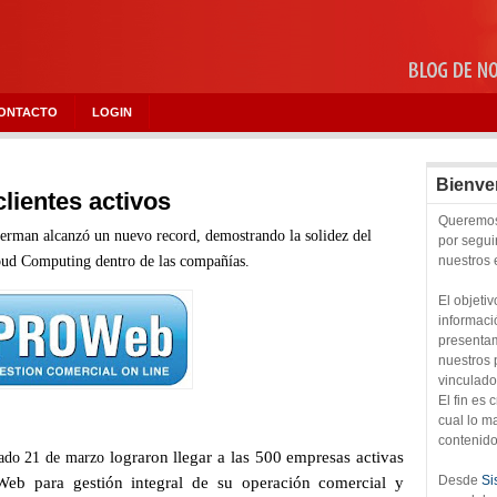
ONTACTO
LOGIN
Bienve
lientes activos
Queremos 
erman alcanzó un nuevo record, demostrando la solidez del
por segu
ud Computing dentro de las compañías.
nuestros
El objeti
informaci
presentam
nuestros 
vinculado
El fin es
cual lo 
contenido
lograron llegar a las 500 empresas activas
sado 21 de marzo
Desde
Si
Web para gestión integral de su operación comercial y