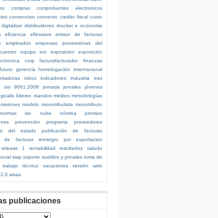
es
compras
comprobantes electronicos
ntes
convencion
convenio
credito fiscal
curso
digitalizar
distribuidores
drucker
e
economia
s
eficiencia
eflexware
emisor de facturas
s
empleados
empresas proveedoras del
cuentro
equipo
ero
exposicion
exposición
ectronica corp
facturafacturador
finanzas
futuro
gerencia
homologación internacional
ortadoras
inbox
indicadores
industria
inet
n
iso 9001:2008
jornada
jornales
jóvenes
ogicalis
líderes
mandos medios
metodologías
misiones
modelo
monotributista
monotributo
normas iso
nube
nómina
premios
ones
prevención
programa
proveedores
es del estado
publicación de facturas
n de facturas
reintegro por exportacion
release 1
rentabilidad
resultados
saludo
ocial
siap
soporte
sueldos y jornales
toma de
trabajo
técnico
vacaciones
versión
web
2.0
wsaa
as publicaciones