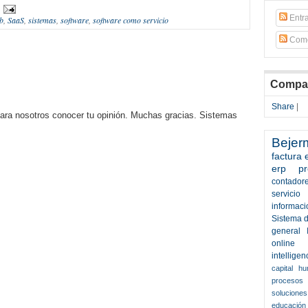
Entr
b
,
SaaS
,
sistemas
,
software
,
software como servicio
Come
Compar
Share
|
para nosotros conocer tu opinión. Muchas gracias. Sistemas
Bejer
factura 
erp
p
contador
servicio
informaci
Sistema d
general
online
intelligen
capital h
procesos
solucione
educación