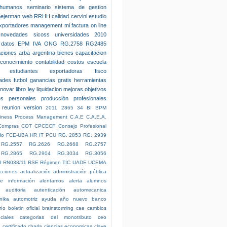
 humanos
seminario
sistema de gestion
Bejerman
web
RRHH
calidad
cervini
estudio
xportadores
management
mi factura on line
novedades
sicoss
universidades
2010
datos
EPM
IVA
ONG
RG.2758
RG2485
aciones
arba
argentina
bienes
capacitacion
conocimiento
contabilidad
costos
escuela
estudiantes
exportadoras
fisco
dades
futbol
ganancias
gratis
herramientas
nnovar
libro ley
liquidacion
mejoras
objetivos
es
personales
producción
profesionales
reunion
version
2011
2865
34
BI
BPM
iness Process Management
C.A.E
C.A.E.A.
Compras
COT
CPCECF
Consejo Profesional
do
FCE-UBA
HR
IT
PCU
RG. 2853
RG. 2939
RG.2557
RG.2626
RG.2668
RG.2757
RG.2865
RG.2904
RG.3034
RG.3056
I
RN038/11
RSE
Régimen
TIC
UADE
UCEMA
cciones
actualización
administración pública
e información
alentamos
alerta
alumnos
auditoria
autenticación
automecanica
nika
automotriz
ayuda
año nuevo
banco
río
boletin oficial
brainstorming
cae
cambios
ciales
categorias del monotributo
ceo
n
certificado
charla
ciencias economicas
clave