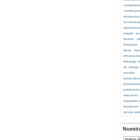
competidor
contribuye
desayunos
económica
electrónica
estado
en
factura el
formación
ideas
imp
infoxicació
liderazgo
l
de trabajo
mundial
presentaci
proveedor
publicaicó
relaciones
seguridad s
decisiones
service
web
Nuestr