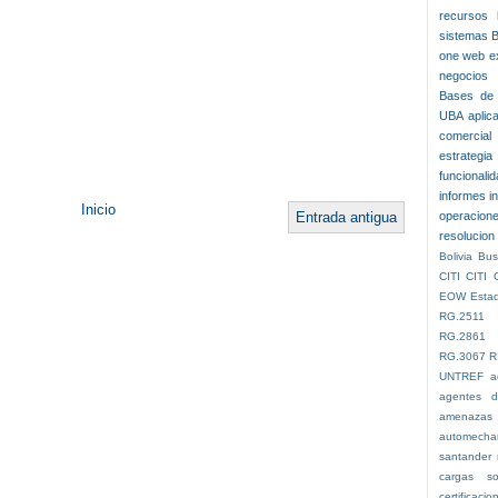
recursos
sistemas 
one web
e
negocios
Bases de 
UBA
aplic
comercial
estrategia
funcionali
informes
i
Inicio
Entrada antigua
operacion
resolucion
Bolivia
Bus
CITI
CITI 
EOW
Esta
RG.2511
RG.2861
RG.3067
R
UNTREF
a
agentes d
amenazas
automecha
santander 
cargas so
certificacio