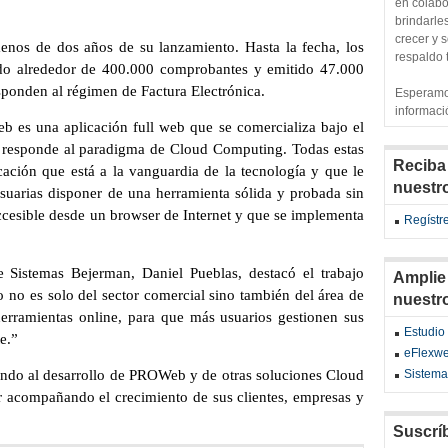
en colabo
brindarle
crecer y 
enos de dos años de su lanzamiento. Hasta la fecha, los
respaldo 
do alrededor de 400.000 comprobantes y emitido 47.000
sponden al régimen de Factura Electrónica.
Esperamo
informació
 es una aplicación full web que se comercializa bajo el
responde al paradigma de Cloud Computing. Todas estas
Reciba
icación que está a la vanguardia de la tecnología y que le
nuestr
suarias disponer de una herramienta sólida y probada sin
accesible desde un browser de Internet y que se implementa
Regístr
 Sistemas Bejerman, Daniel Pueblas, destacó el trabajo
Amplie
o no es solo del sector comercial sino también del área de
nuestr
erramientas online, para que más usuarios gestionen sus
Estudi
e.”
eFlexw
ndo al desarrollo de PROWeb y de otras soluciones Cloud
Sistema
 acompañando el crecimiento de sus clientes, empresas y
Suscrí