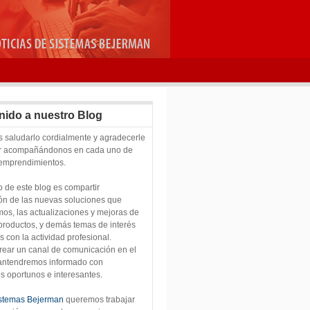
nido a nuestro Blog
saludarlo cordialmente y agradecerle
ir acompañándonos en cada uno de
 emprendimientos.
vo de este blog es compartir
ón de las nuevas soluciones que
os, las actualizaciones y mejoras de
productos, y demás temas de interés
s con la actividad profesional.
 crear un canal de comunicación en el
mantendremos informado con
s oportunos e interesantes.
stemas Bejerman
queremos trabajar